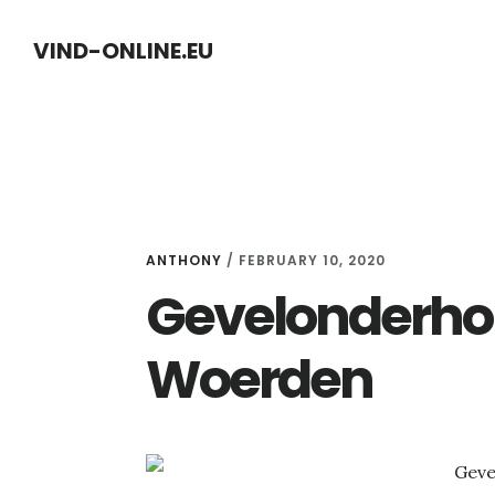
Skip
Skip
VIND-ONLINE.EU
to
to
content
primary
sidebar
ANTHONY
/
FEBRUARY 10, 2020
Gevelonderhou
Woerden