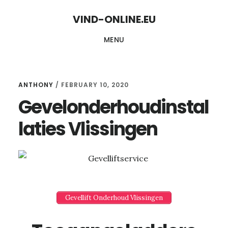
Skip
Skip
VIND-ONLINE.EU
to
to
MENU
content
primary
sidebar
ANTHONY
/
FEBRUARY 10, 2020
Gevelonderhoudinstal
laties Vlissingen
Gevellift Onderhoud Vlissingen