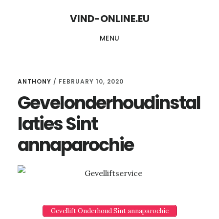
Skip
Skip
VIND-ONLINE.EU
to
to
MENU
content
primary
sidebar
ANTHONY
/
FEBRUARY 10, 2020
Gevelonderhoudinstal
laties Sint
annaparochie
Gevellift Onderhoud Sint annaparochie