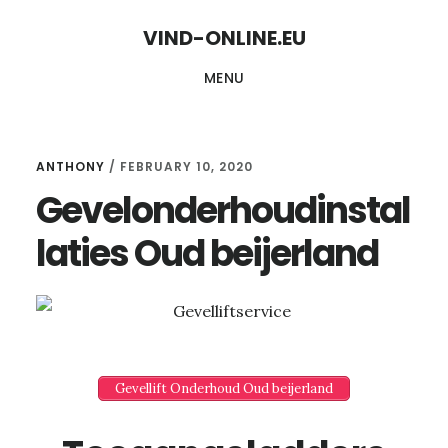
Skip
Skip
VIND-ONLINE.EU
to
to
MENU
content
primary
sidebar
ANTHONY
/
FEBRUARY 10, 2020
Gevelonderhoudinstal
laties Oud beijerland
Gevellift Onderhoud Oud beijerland