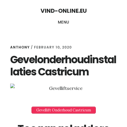
Skip
Skip
VIND-ONLINE.EU
to
to
MENU
content
primary
sidebar
ANTHONY
/
FEBRUARY 10, 2020
Gevelonderhoudinstal
laties Castricum
Gevellift Onderhoud Castricum