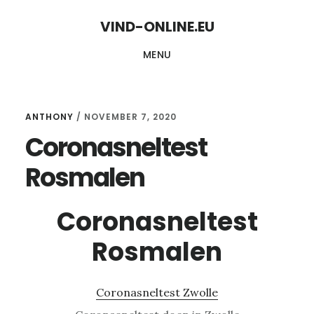
Skip
Skip
VIND-ONLINE.EU
to
to
MENU
content
primary
sidebar
ANTHONY
/
NOVEMBER 7, 2020
Coronasneltest
Rosmalen
Coronasneltest
Rosmalen
Coronasneltest Zwolle