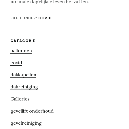
normale dagelijkse leven hervatten.
FILED UNDER:
COVID
Primary
CATAGORIE
ballonnen
Sidebar
covid
dakkapellen
dakreiniging
Galleries
gevellift onderhoud
gevelreiniging