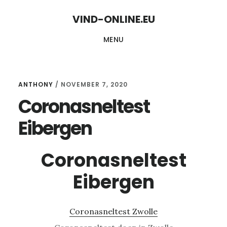
Skip
Skip
VIND-ONLINE.EU
to
to
MENU
content
primary
sidebar
ANTHONY
/
NOVEMBER 7, 2020
Coronasneltest
Eibergen
Coronasneltest
Eibergen
Coronasneltest Zwolle